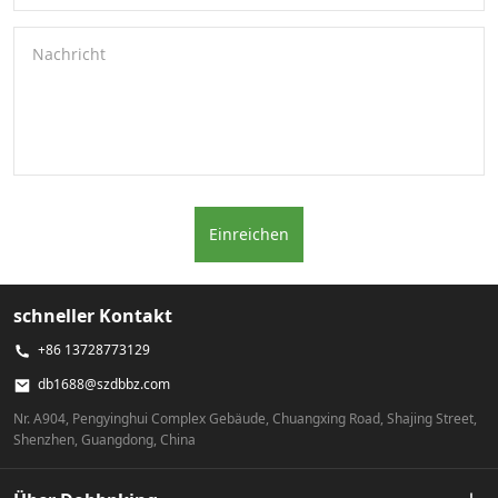
Nachricht
Einreichen
schneller Kontakt
+86 13728773129
db1688@szdbbz.com
Nr. A904, Pengyinghui Complex Gebäude, Chuangxing Road, Shajing Street,
Shenzhen, Guangdong, China