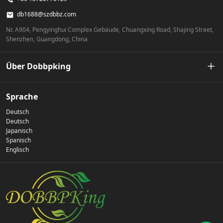
db1688@szdbbz.com
Nr. A904, Pengyinghui Complex Gebäude, Chuangxing Road, Shajing Street,
Shenzhen, Guangdong, China
Über Dobbpking
Unsere Geschichte
Sprache
Deutsch
Datenschutz-Bestimmungen
Deutsch
Japanisch
Spanisch
Kontaktiere uns
Englisch
Häufig gestellte Fragen