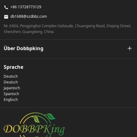
Wahrnehmung Ihrer Marke und können Kunden
+86 13728773129
anziehen, die Wert auf ökologische Nachhaltigkeit legen.
Darüber hinaus entspricht es der wachsenden
db1688@szdbbz.com
Verbrauchernachfrage nach umweltfreundlichen
Nr. A904, Pengyinghui Complex Gebäude, Chuangxing Road, Shajing Street,
Produkten und verschafft Ihnen einen Wettbewerbsvorteil
Shenzhen, Guangdong, China
auf dem Markt.
Über Dobbpking
Unsere Geschichte
Sprache
Deutsch
Datenschutz-Bestimmungen
Deutsch
Japanisch
Spanisch
Kontaktiere uns
Englisch
Häufig gestellte Fragen